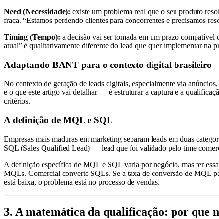
Need (Necessidade):
existe um problema real que o seu produto resol
fraca. “Estamos perdendo clientes para concorrentes e precisamos reso
Timing (Tempo):
a decisão vai ser tomada em um prazo compatível c
atual” é qualitativamente diferente do lead que quer implementar na 
Adaptando BANT para o contexto digital brasileiro
No contexto de geração de leads digitais, especialmente via anúncios,
e o que este artigo vai detalhar — é estruturar a captura e a qualifi
critérios.
A definição de MQL e SQL
Empresas mais maduras em marketing separam leads em duas categori
SQL (Sales Qualified Lead) — lead que foi validado pelo time comerc
A definição específica de MQL e SQL varia por negócio, mas ter ess
MQLs. Comercial converte SQLs. Se a taxa de conversão de MQL para 
está baixa, o problema está no processo de vendas.
3. A matemática da qualificação: por que 