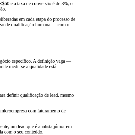
 R$60 e a taxa de conversão é de 3%, o
ção.
eliberadas em cada etapa do processo de
ocesso de qualificação humana — com o
negócio específico. A definição vaga —
mite medir se a qualidade está
a definir qualificação de lead, mesmo
e microempresa com faturamento de
nte, um lead que é analista júnior em
da com o seu conteúdo.