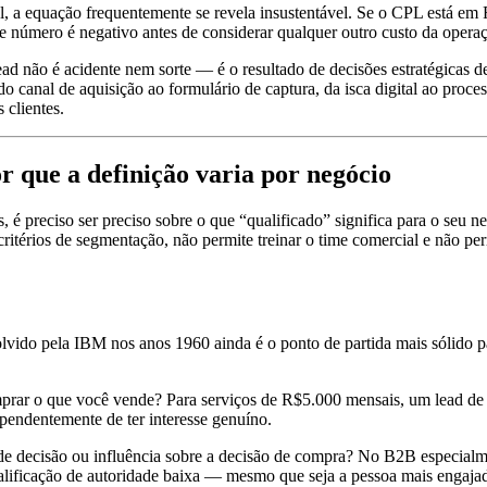
l, a equação frequentemente se revela insustentável. Se o CPL está em
 número é negativo antes de considerar qualquer outro custo da opera
ad não é acidente nem sorte — é o resultado de decisões estratégicas d
 do canal de aquisição ao formulário de captura, da isca digital ao pr
 clientes.
r que a definição varia por negócio
s, é preciso ser preciso sobre o que “qualificado” significa para o seu 
ritérios de segmentação, não permite treinar o time comercial e não per
 pela IBM nos anos 1960 ainda é o ponto de partida mais sólido par
omprar o que você vende? Para serviços de R$5.000 mensais, um lead d
ndentemente de ter interesse genuíno.
e decisão ou influência sobre a decisão de compra? No B2B especialme
alificação de autoridade baixa — mesmo que seja a pessoa mais engaja