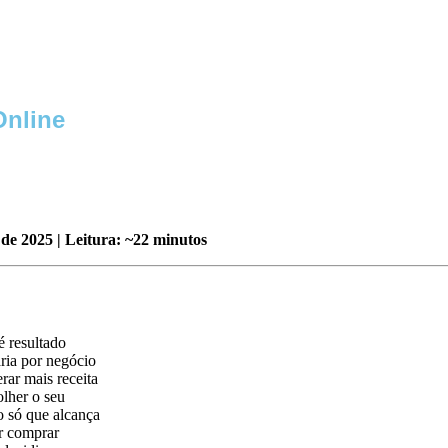
Online
e 2025 | Leitura: ~22 minutos
é resultado
ria por negócio
rar mais receita
olher o seu
o só que alcança
r comprar