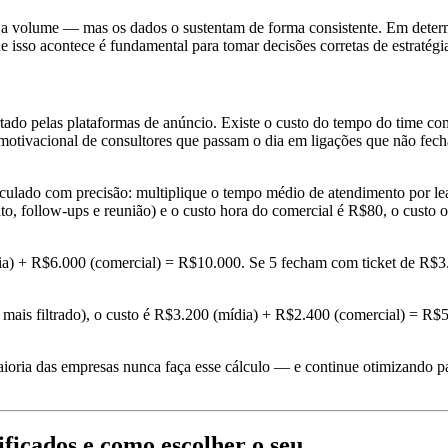
ado a volume — mas os dados o sustentam de forma consistente. Em dete
e isso acontece é fundamental para tomar decisões corretas de estratégi
ado pelas plataformas de anúncio. Existe o custo do tempo do time come
 motivacional de consultores que passam o dia em ligações que não fe
lculado com precisão: multiplique o tempo médio de atendimento por le
to, follow-ups e reunião) e o custo hora do comercial é R$80, o custo
ia) + R$6.000 (comercial) = R$10.000. Se 5 fecham com ticket de R$3
mais filtrado), o custo é R$3.200 (mídia) + R$2.400 (comercial) = R$
 maioria das empresas nunca faça esse cálculo — e continue otimizando 
ificados e como escolher o seu