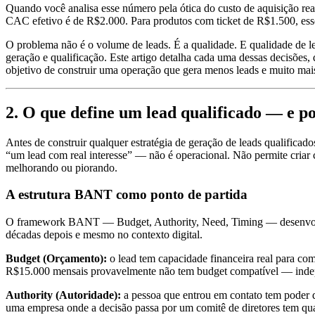
Quando você analisa esse número pela ótica do custo de aquisição rea
CAC efetivo é de R$2.000. Para produtos com ticket de R$1.500, esse
O problema não é o volume de leads. É a qualidade. E qualidade de le
geração e qualificação. Este artigo detalha cada uma dessas decisões,
objetivo de construir uma operação que gera menos leads e muito mais
2. O que define um lead qualificado — e po
Antes de construir qualquer estratégia de geração de leads qualificado
“um lead com real interesse” — não é operacional. Não permite criar c
melhorando ou piorando.
A estrutura BANT como ponto de partida
O framework BANT — Budget, Authority, Need, Timing — desenvolvido
décadas depois e mesmo no contexto digital.
Budget (Orçamento):
o lead tem capacidade financeira real para c
R$15.000 mensais provavelmente não tem budget compatível — indepe
Authority (Autoridade):
a pessoa que entrou em contato tem poder d
uma empresa onde a decisão passa por um comitê de diretores tem qu