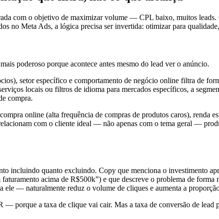
urada com o objetivo de maximizar volume — CPL baixo, muitos leads.
dos no Meta Ads, a lógica precisa ser invertida: otimizar para qualidade
o mais poderoso porque acontece antes mesmo do lead ver o anúncio.
cios), setor específico e comportamento de negócio online filtra de form
rviços locais ou filtros de idioma para mercados específicos, a segment
 de compra.
compra online (alta frequência de compras de produtos caros), renda e
orrelacionam com o cliente ideal — não apenas com o tema geral — pr
anto incluindo quanto excluindo. Copy que menciona o investimento ap
m faturamento acima de R$500k”) e que descreve o problema de forma 
a ele — naturalmente reduz o volume de cliques e aumenta a proporção 
— porque a taxa de clique vai cair. Mas a taxa de conversão de lead par