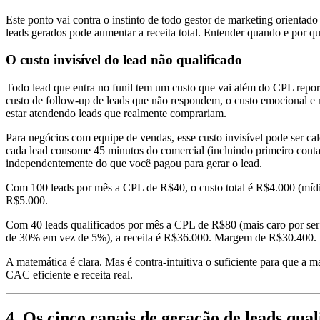
Este ponto vai contra o instinto de todo gestor de marketing orient
leads gerados pode aumentar a receita total. Entender quando e por qu
O custo invisível do lead não qualificado
Todo lead que entra no funil tem um custo que vai além do CPL report
custo de follow-up de leads que não respondem, o custo emocional e
estar atendendo leads que realmente comprariam.
Para negócios com equipe de vendas, esse custo invisível pode ser ca
cada lead consome 45 minutos do comercial (incluindo primeiro conta
independentemente do que você pagou para gerar o lead.
Com 100 leads por mês a CPL de R$40, o custo total é R$4.000 (míd
R$5.000.
Com 40 leads qualificados por mês a CPL de R$80 (mais caro por ser 
de 30% em vez de 5%), a receita é R$36.000. Margem de R$30.400.
A matemática é clara. Mas é contra-intuitiva o suficiente para que a
CAC eficiente e receita real.
4. Os cinco canais de geração de leads qual