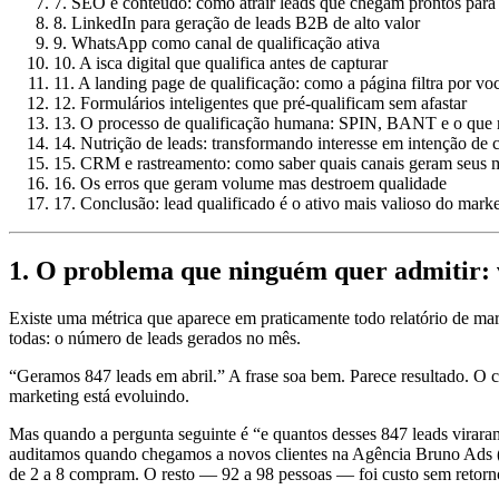
7. SEO e conteúdo: como atrair leads que chegam prontos para 
8. LinkedIn para geração de leads B2B de alto valor
9. WhatsApp como canal de qualificação ativa
10. A isca digital que qualifica antes de capturar
11. A landing page de qualificação: como a página filtra por vo
12. Formulários inteligentes que pré-qualificam sem afastar
13. O processo de qualificação humana: SPIN, BANT e o que r
14. Nutrição de leads: transformando interesse em intenção de
15. CRM e rastreamento: como saber quais canais geram seus m
16. Os erros que geram volume mas destroem qualidade
17. Conclusão: lead qualificado é o ativo mais valioso do marke
1. O problema que ninguém quer admitir: 
Existe uma métrica que aparece em praticamente todo relatório de mar
todas: o número de leads gerados no mês.
“Geramos 847 leads em abril.” A frase soa bem. Parece resultado. O
marketing está evoluindo.
Mas quando a pergunta seguinte é “e quantos desses 847 leads viraram 
auditamos quando chegamos a novos clientes na Agência Bruno Ads (br
de 2 a 8 compram. O resto — 92 a 98 pessoas — foi custo sem retorn