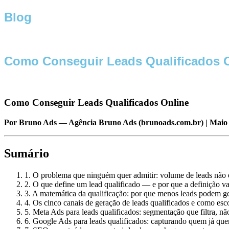
Blog
Como Conseguir Leads Qualificados 
Como Conseguir Leads Qualificados Online
Por Bruno Ads — Agência Bruno Ads (brunoads.com.br) | Maio d
Sumário
1. O problema que ninguém quer admitir: volume de leads não 
2. O que define um lead qualificado — e por que a definição va
3. A matemática da qualificação: por que menos leads podem ge
4. Os cinco canais de geração de leads qualificados e como esc
5. Meta Ads para leads qualificados: segmentação que filtra, nã
6. Google Ads para leads qualificados: capturando quem já que