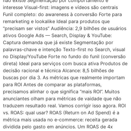
não existe Segmentação por comportamento e
interesse Visual-first: imagens e vídeos são centrais
Funil completo: do awareness à conversão Forte para
remarketing e lookalike Ideal para produtos que
“precisam ser vistos” Audiência: 2,9 bilhões de usuários
ativos Google Ads — Search, Display & YouTube:
Captura demanda que já existe Segmentação por
palavras-chave e intenção Texto-first no Search, visual
no Display/YouTube Forte no fundo do funil (conversão
direta) Ideal para serviços com busca ativa Produtos de
decisão racional e técnica Alcance: 8,5 bilhões de
buscas por dia 3. As métricas que realmente importam
para ROI Antes de comparar as plataformas,
precisamos alinhar o que significa “mais ROI”. Muitos
anunciantes olham para métricas de vaidade que não
traduzem resultado real. Vamos corrigir isso agora. ROI
vs. ROAS: qual usar? ROAS (Return on Ad Spend) é a
métrica mais usada no e-commerce: receita gerada
dividida pelo gasto em anúncios. Um ROAS de 4x