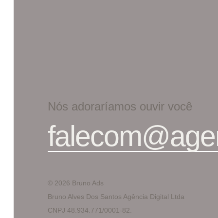
Nós adoraríamos ouvir você
falecom@age
© 2026 Bruno Ads
Bruno Alves Dos Santos Agência Digital Ltda
CNPJ 48.934.771/0001-82.