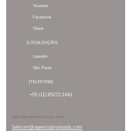
Youtube
Facebook
Tiktok
[LOCALIZAÇÃO]
Lajeado
São Paulo
. [TELEFONE].
+55 (11) 95272.1441
Nós adoraríamos ouvir você
falecom@agenciabrunoads.com