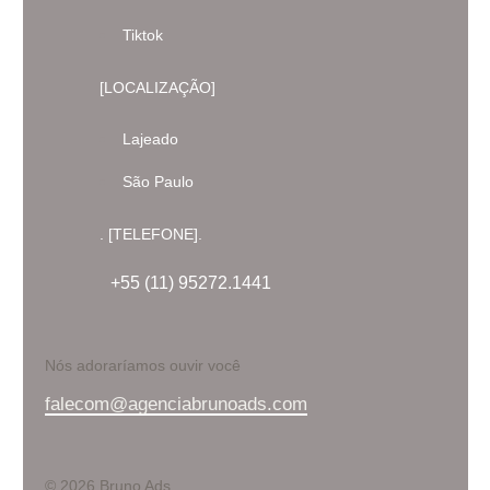
Tiktok
[LOCALIZAÇÃO]
Lajeado
São Paulo
. [TELEFONE].
+55 (11) 95272.1441
Nós adoraríamos ouvir você
falecom@agenciabrunoads.com
© 2026 Bruno Ads